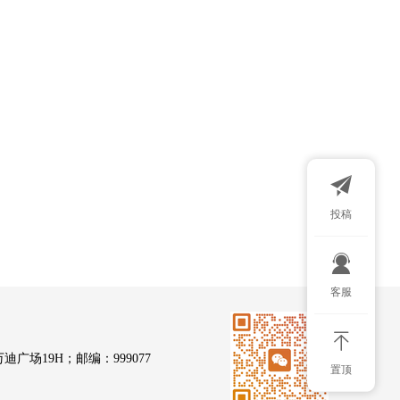
投稿
扫码添加微
客服
广场19H；邮编：999077
置顶