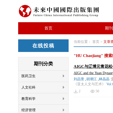
首页
期刊
当前位置：
首页
>
文章
在线投稿
"HU Chaojiang"
搜索结
期刊分类
AIGC与辽博元青花
AIGC and the Yuan Dynasty
医药卫生
Guochao Clothing Patterns 
刘品萱
,
胡潮江
,
林晶晶
:
《亚太人文与艺术》
Vol.
人文社科
2
50
教育科学
经济管理