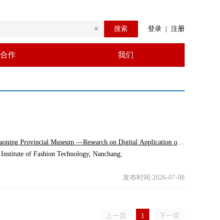
搜索
登录
|
注册
合作
我们
aoning Provincial Museum —Research on Digital Application of
 Institute of Fashion Technology, Nanchang
;
发布时间:2026-07-08
上一页
1
下一页