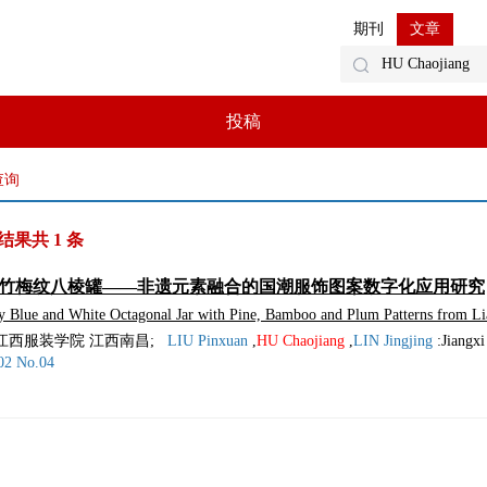
期刊
文章
投稿
查询
果共 1 条
松竹梅纹八棱罐——非遗元素融合的国潮服饰图案数字化应用研究
 Blue and White Octagonal Jar with Pine, Bamboo and Plum Patterns from Li
Integrated with Intangible Cultural Heritage Elements
江西服装学院 江西南昌
;
LIU Pinxuan
,
HU Chaojiang
,
LIN Jingjing
:
Jiangxi
02 No.04